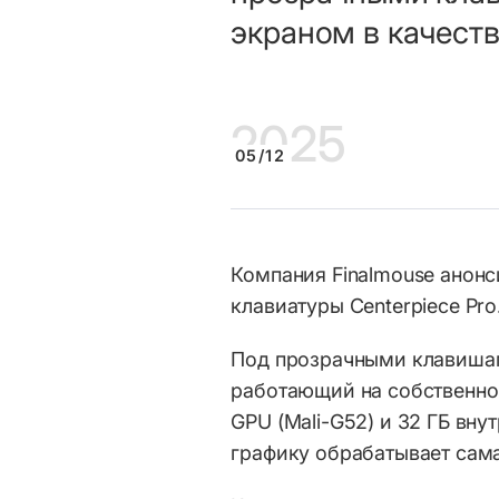
экраном в качест
20
25
05/12
Компания Finalmouse анон
клавиатуры Centerpiece Pro
Под прозрачными клавишам
работающий на собственно
GPU (Mali-G52) и 32 ГБ вн
графику обрабатывает сама