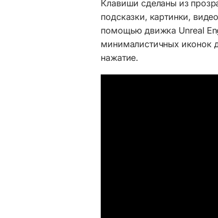
Клавиши сделаны из прозра
подсказки, картинки, виде
помощью движка Unreal Eng
минималистичных иконок д
нажатие.