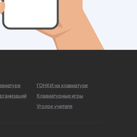
авиатуре
ГОНКИ на клавиатуре
рганизаций
Клавиатурные игры
Уголок учителя