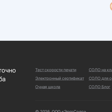
точно
Тест скорости печати
СОЛО на кл
ба
Электронный сертификат
СОЛО для о
Очная школа
СОЛО Блог
© 2026, ООО «ЭргоСоло»