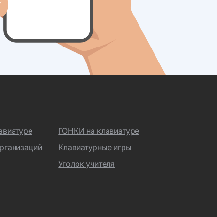
авиатуре
ГОНКИ на клавиатуре
рганизаций
Клавиатурные игры
Уголок учителя