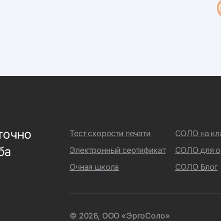
точно
Тест скорости печати
СОЛО на кл
ба
Электронный сертификат
СОЛО для о
Очная школа
СОЛО Блог
© 2026, ООО «ЭргоСоло»