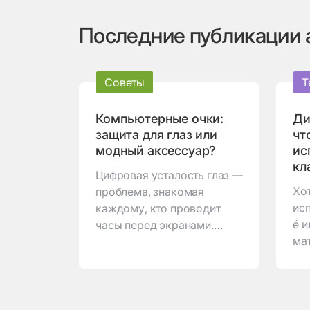
Последние публикации 
Советы
Т
Компьютерные очки:
Ди
защита для глаз или
чт
модный аксессуар?
ис
кл
Цифровая усталость глаз —
Хот
проблема, знакомая
ис
каждому, кто проводит
é и
часы перед экранами.
ма
Компьютерные очки
ди
обещают защитить зрение
зач
от вредного синего света и
ис
снизить нагрузку. Но
яз
действительно ли они