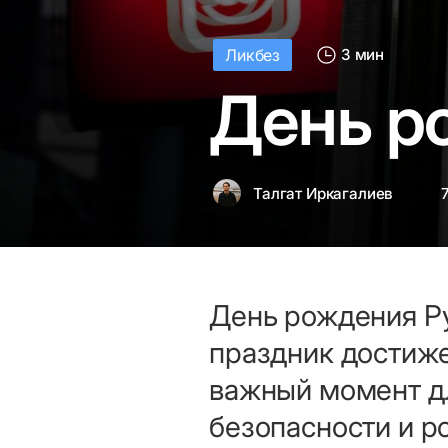
Ликбез
3 мин
День р
Талгат Иркагалиев
День рождения Ру
праздник достиже
важный момент д
безопасности и р