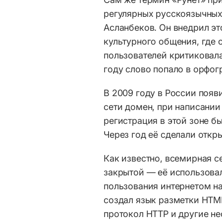
регулярных русскоязычных
Асланбеков. Он внедрил эт
культурного общения, где 
пользователей критиковала
году слово попало в орфо
В 2009 году в России появ
сети домен, при написании
регистрация в этой зоне бы
Через год её сделали откры
Как известно, всемирная се
закрытой — её использовал
пользования интернетом на
создал язык разметки HTM
протокол HTTP и другие н