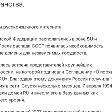
анства.
ы русскоязычного интернета.
ийской Федерации располагались в зоне
SU
и
После распада СССР появилась необходимость
ые домены для независимых государств.
ялась встреча представителей крупнейших
оссии, на которой подписали Соглашение «О поря
RU». Благодаря этому документу Россия получила 
я в сети. Спустя несколько месяцев, 7 апреля 199
али домен RU и внесли его в базу данных как
его уровня.
думал весной 1997 года автор одной из первых