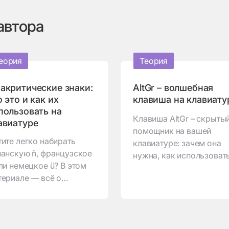
автора
еория
Теория
акритические знаки:
AltGr – волшебная
о это и как их
клавиша на клавиату
пользовать на
Клавиша AltGr – скрыты
авиатуре
помощник на вашей
ите легко набирать
клавиатуре: зачем она
панскую ñ, французское
нужна, как использовать
ли немецкое ü? В этом
какие символы можно
териале — всё о
вводить с её помощью.
акритических знаках:
ем они нужны, как их
пользовать в разных
ыках и самые удобные