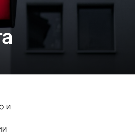
та
о и
ии