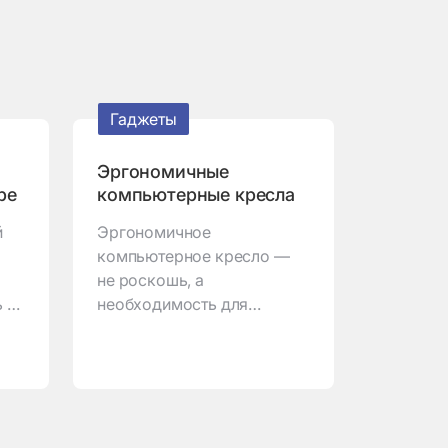
Гаджеты
Эргономичные
ре
компьютерные кресла
й
Эргономичное
компьютерное кресло —
не роскошь, а
 и
необходимость для
здоровья спины и
комфортной работы.