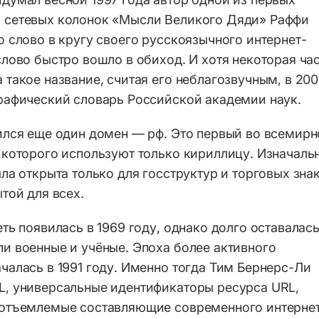
 сетевых колонок «Мысли Великого Дяди» Раффи
о слово в кругу своего русскоязычного интернет-
слово быстро вошло в обиход. И хотя некоторая ча
 такое название, считая его неблагозвучным, в 200
графический словарь Российской академии наук.
ился еще один домен — рф. Это первый во всемир
 которого используют только кириллицу. Изначаль
ла открыта только для госструктур и торговых зна
той для всех.
ть появилась в 1969 году, однако долго оставалас
и военные и учёные. Эпоха более активного
чалась в 1991 году. Именно тогда Тим Бернерс-Ли
L, универсальные идентификаторы ресурса URL,
еотъемлемые составляющие современного интернет