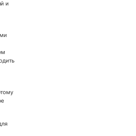
ый и
ими
ем
ходить
этому
ое
для