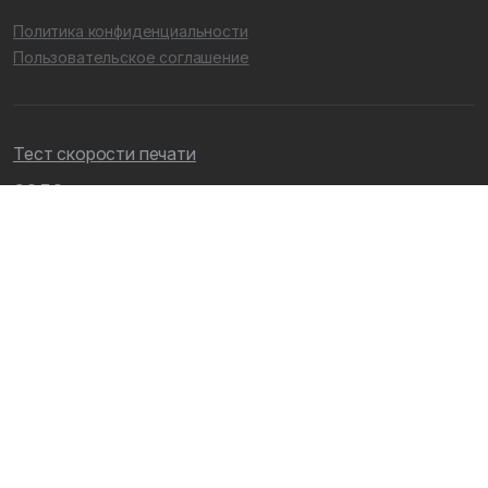
Политика конфиденциальности
Пользовательское соглашение
Тест скорости печати
СОЛО на клавиатуре
ГОНКИ на клавиатуре
Электронный сертификат
СОЛО для организаций
Клавиатурные игры
Очная школа
СОЛО Блог
Уголок учителя