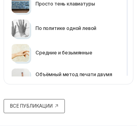
Просто тень клавиатуры
По политике одной левой
Средние и безымянные
Объёмный метод печати двумя
указательными
Буква Ф, запятая и точка.
ВСЕ ПУБЛИКАЦИИ
Клавиша Shift в скоростном
наборе