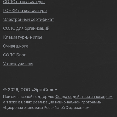
СОЛО на клавиатуре
Пиши, друг!
ГОНКИ на клавиатуре
Электронный сертификат
СОЛО для организаций
Тренировка указательных
Клавиатурные игры
Очная школа
Скороговорки указательными
пальцами
СОЛО Блог
Уголок учителя
Автоматически или компетентно?
© 2026, ООО «ЭргоСоло»
Структура клавиатуры
При финансовой поддержке
Фонда содействия инновациям
,
а также в целях реализации национальной программы
«Цифровая экономика Российской Федерации».
Знаешь клавиатуру — защищён от
агрессора