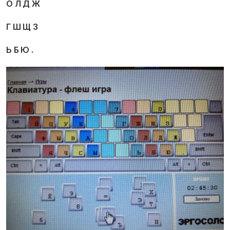
О Л Д Ж
Г Ш Щ З
Ь Б Ю .