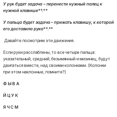
У рук будет задача – перенести нужный палец к
нужной клавише
**.**
У пальца будет задача – прижать клавишу, к которой
его доставила рука
**.**
Давайте посмотрим эти движения.
Если руки расслаблены, то все четыре пальца:
указательный, средний, безымянный и мизинец, будут
двигаться вместе, над своими колонками. (Колонки
при этом наклонные, помните?)
Ф Ы В А
Й Ц У К
Я Ч С М