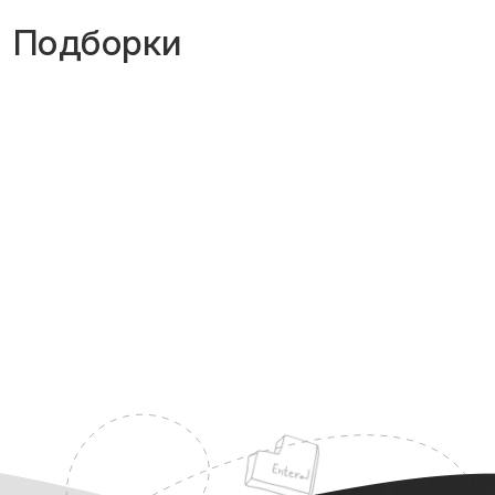
Подборки
Стандартные и скоростные
раскладки
Техника скоростного
редактирования
Рефлексы для увеличения
скорости печати?
Есть ли альтернатива у базовой
постановки рук на клавиатуре?
Ритм
Английская раскладка не собьёт