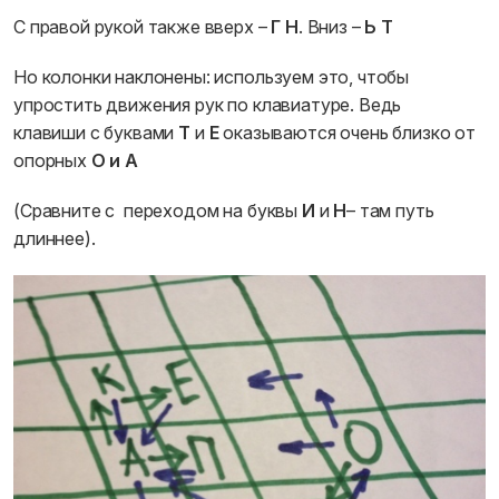
С правой рукой также вверх –
Г Н
. Вниз –
Ь Т
Но колонки наклонены: используем это, чтобы
упростить движения рук по клавиатуре. Ведь
клавиши с буквами
Т
и
Е
оказываются очень близко от
опорных
О и А
(Сравните с переходом на буквы
И
и
Н
– там путь
длиннее).